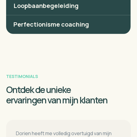
Loopbaanbegeleiding
van gezonde coping-strategieën.
Lees meer
Perfectionisme coaching
Lees meer
TESTIMONIALS
Ontdek de unieke
ervaringen van mijn klanten
Dorien heeft me volledig overtuigd van mijn