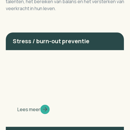
talenten, het bereiken van balans en het versterken van
veerkracht in hun leven.
Stress / burn-out preventie
Stress / burn-out preventie richt zich op het
voorkomen en verminderen van
stressgerelateerde problemen en het
bevorderen van jouw welzijn.
Onze loopbaanbegeleiding biedt een
Lees meer
persoonlijke aanpak bij het verkennen en
ontwikkelen van jouw carrièrepad.
Perfectionisme coaching helpt bij het aanpakken
van perfectionismepatronen en het ontwikkelen